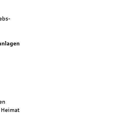
ebs-
anlagen
en
r Heimat