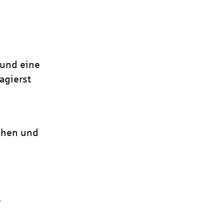
t und eine
agierst
ehen und
e