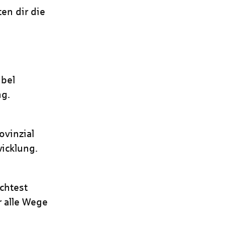
en dir die
ibel
ng.
ovinzial
wicklung.
öchtest
r alle Wege