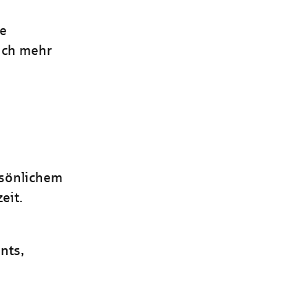
ie
ich mehr
rsönlichem
eit.
nts,