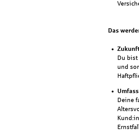
Versich
Das werde
Zukunf
Du bist
und sor
Haftpfli
Umfass
Deine f
Altersv
Kund:in
Ernstfa