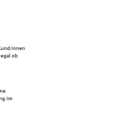
 Kund:innen
 egal ob
ine
ng im