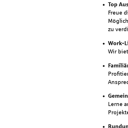
Top Au
Freue d
Möglich
zu verd
Work-L
Wir bie
Familiä
Profiti
Ansprec
Gemein
Lerne a
Projekt
Rundum