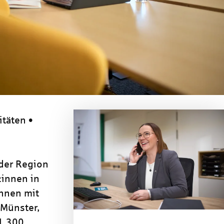
itäten •
 der Region
:innen in
nnen mit
 Münster,
 1.300