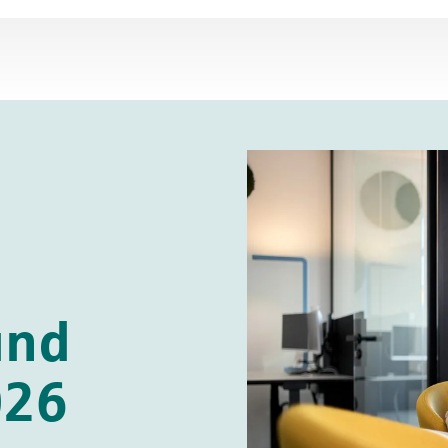
und
026