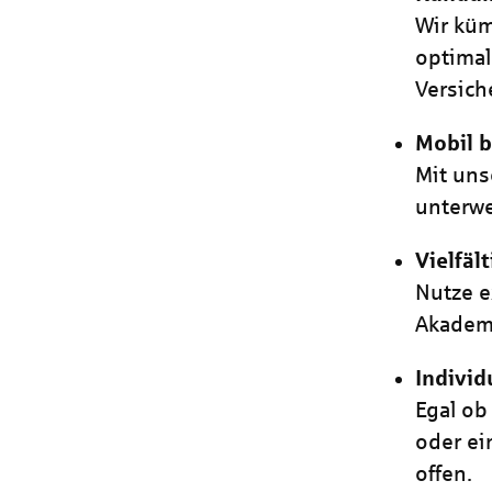
Wir küm
optimal
Versich
Mobil b
Mit uns
unterwe
Vielfäl
Nutze e
Akademi
Individ
Egal ob
oder ei
offen.