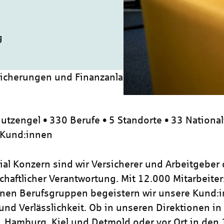
g
icherungen und Finanzanlagen 2026 (m/w/d)
utzengel • 330 Berufe • 5 Standorte • 33 National
 Kund:innen
zial Konzern sind wir Versicherer und Arbeitgeber
chaftlicher Verantwortung. Mit 12.000 Mitarbeiter
nen Berufsgruppen begeistern wir unsere Kund:i
und Verlässlichkeit. Ob in unseren Direktionen in
, Hamburg, Kiel und Detmold oder vor Ort in den