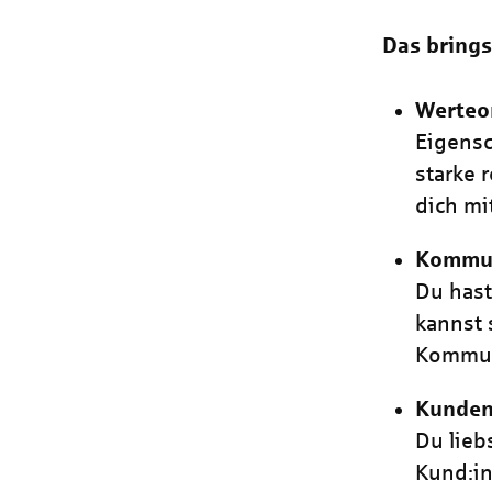
Das brings
Werteor
Eigensc
starke 
dich mi
Kommun
Du hast
kannst 
Kommuni
Kunden
Du lieb
Kund:in