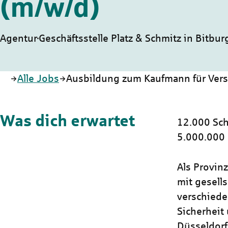
(m/w/d)
Agentur
Geschäftsstelle Platz & Schmitz in Bitbur
Startseite
Alle Jobs
Ausbildung zum Kaufmann für Vers
Was dich erwartet
12.000 Sch
5.000.000
Als Provin
mit gesells
verschiede
Sicherheit 
Düsseldorf