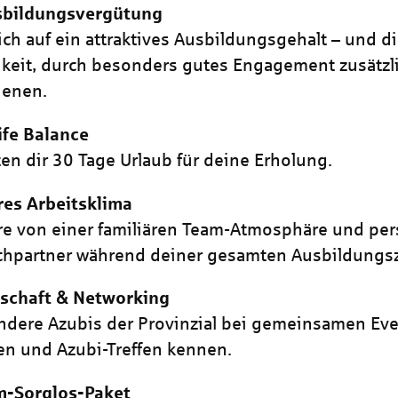
sbildungsvergütung
ich auf ein attraktives Ausbildungsgehalt – und d
keit, durch besonders gutes Engagement zusätzl
ienen.
ife Balance
ten dir 30 Tage Urlaub für deine Erholung.
res Arbeitsklima
ere von einer familiären Team-Atmosphäre und pe
hpartner während deiner gesamten Ausbildungsz
schaft & Networking
ndere Azubis der Provinzial bei gemeinsamen Eve
en und Azubi-Treffen kennen.
-Sorglos-Paket