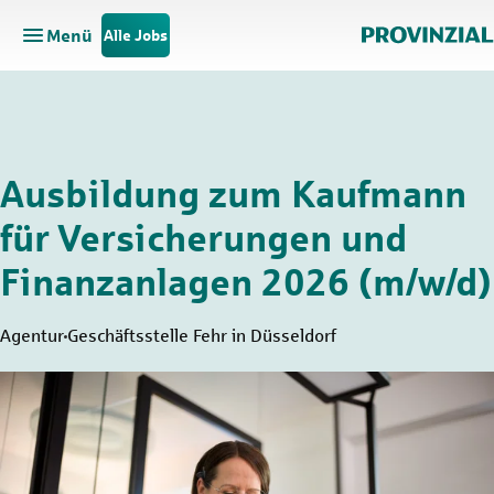
Menü
Alle Jobs
Hauptnavigation öffnen
Zum Hauptinhalt springen
Zur Navigation springen
Ausbildung zum Kaufmann
für Versicherungen und
Finanzanlagen 2026 (m/w/d)
Agentur
Geschäftsstelle Fehr in Düsseldorf