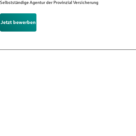
Selbstständige Agentur der Provinzial Versicherung
Jetzt bewerben
Nicht die passende Stelle?
Der Stellenmarkt hält noch mehr Chancen für dich bereit. Schau