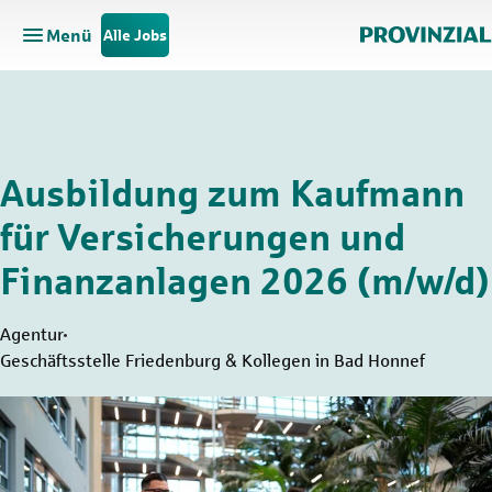
Menü
Alle Jobs
Hauptnavigation öffnen
Zum Hauptinhalt springen
Zur Navigation springen
Ausbildung zum Kaufmann
für Versicherungen und
Finanzanlagen 2026 (m/w/d)
Agentur
Geschäftsstelle Friedenburg & Kollegen in Bad Honnef