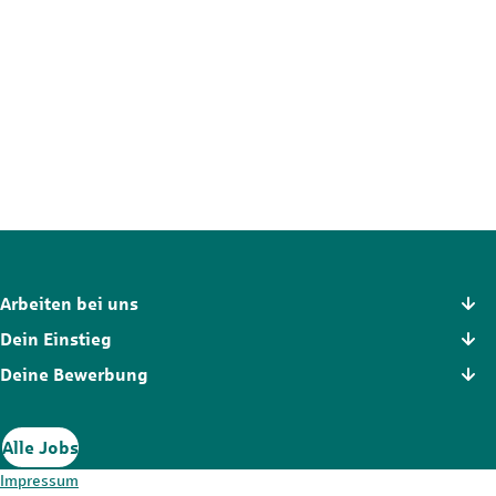
Nicht die passende Stelle?
Der Stellenmarkt hält noch mehr Chancen für dich bereit. Schau
dich dort in Ruhe um und finde die Position, die wirklich zu dir
passt.
Zum Stellenmarkt
Arbeiten bei uns
Dein Einstieg
Deine Bewerbung
Alle Jobs
Impressum