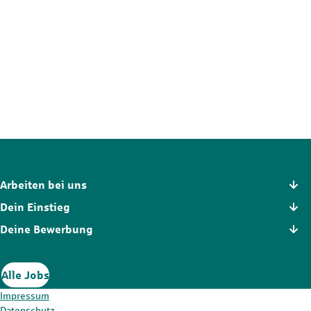
Nicht die passende Stelle?
Der Stellenmarkt hält noch mehr Chancen für dich bereit. Schau
dich dort in Ruhe um und finde die Position, die wirklich zu dir
passt.
Zum Stellenmarkt
Arbeiten bei uns
Dein Einstieg
Deine Bewerbung
Alle Jobs
Impressum
Datenschutz