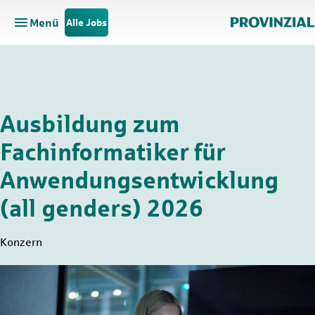
Menü
Alle Jobs
Hauptnavigation öffnen
Zum Hauptinhalt springen
Zur Navigation springen
Ausbildung zum
Fachinformatiker für
Anwendungsentwicklung
(all genders) 2026
Konzern