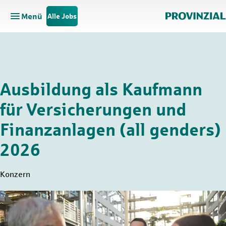
Menü
Alle Jobs
Hauptnavigation öffnen
Zum Hauptinhalt springen
Zur Navigation springen
Ausbildung als Kaufmann
für Versicherungen und
Finanzanlagen (all genders)
2026
Konzern