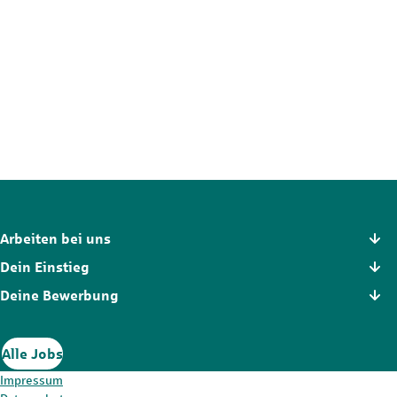
Nicht die passende Stelle?
Der Stellenmarkt hält noch mehr Chancen für dich bereit. Schau
dich dort in Ruhe um und finde die Position, die wirklich zu dir
passt.
Zum Stellenmarkt
Arbeiten bei uns
Dein Einstieg
Deine Bewerbung
Alle Jobs
Impressum