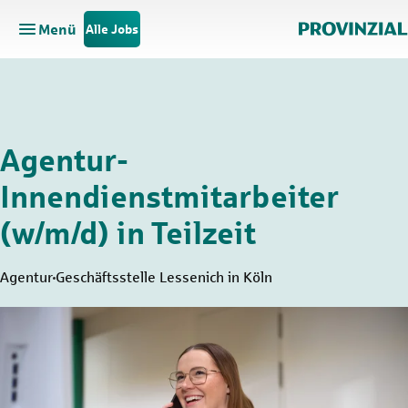
Menü
Alle Jobs
Hauptnavigation öffnen
Zum Hauptinhalt springen
Zur Navigation springen
Agentur-
Innendienstmitarbeiter
(w/m/d) in Teilzeit
Agentur
Geschäftsstelle Lessenich in Köln