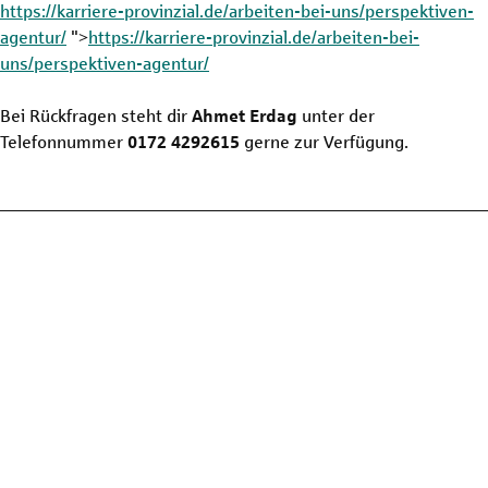
https://karriere-provinzial.de/arbeiten-bei-uns/perspektiven-
agentur/
">
https://karriere-provinzial.de/arbeiten-bei-
uns/perspektiven-agentur/
Bei Rückfragen steht dir
Ahmet Erdag
unter der
Telefonnummer
0172 4292615
gerne zur Verfügung.
Wo du arbeitest
Standort der Agentur
Geschäftsstelle Lessenich in Köln
Siegburgerstr. 396
51105 Köln