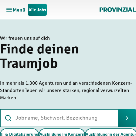
Menü
Alle Jobs
Hauptnavigation öffnen
Zum Hauptinhalt springen
Zur Navigation springen
Wir freuen uns auf dich
Finde deinen
Traumjob
In mehr als 1.300 Agenturen und an verschiedenen Konzern-
Standorten leben wir unsere starken, regional verwurzelten
Marken.
Suc
IT & Digitalisierung
Ausbildung im Konzern
Ausbildung in der Agentu