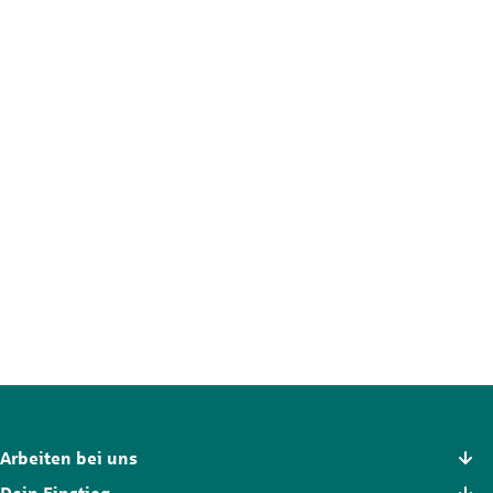
Deine Initiativbewerbung
Zeig uns, wer du bist und was du suchst. Wir schauen
gemeinsam, welche Perspektiven sich für dich bei uns eröffnen.
Offene Stellen anzeigen
Arbeiten bei uns