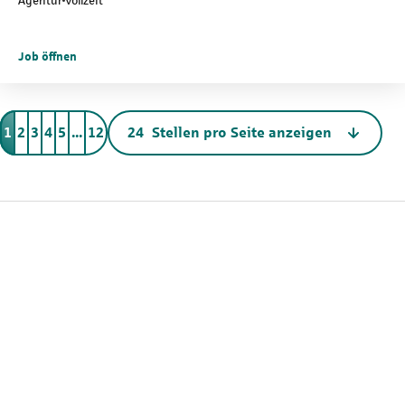
Agentur
Vollzeit
Job öffnen
Anzahl der Stellen pro Seite
1
2
3
4
5
...
12
Keine passende Stelle gefunden?
Du hast noch nicht das Richtige für dich entdeckt? Oder du
weißt, was du kannst, aber nicht genau, wo du bei uns am
besten hinpasst? Dann mach den ersten Schritt und bewirb
dich initiativ. Wir schauen uns dein Profil an und melden uns
zeitnah bei dir.